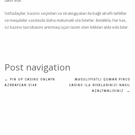
təklif edir.
İstifadəçilər, kazino seçimləri və strategiyaları ilə bağlı ətraflı təhlillər
və məqalələr vasitəsilə daha məlumatlı ola bilərlər. Beləliklə, hər kəs,
öz kazino təcrübəsini artırmaq üçün lazım olan bilikləri əldə edə bilər.
Post navigation
←
PIN UP CASINO ONLAYN
MƏSULIYYƏTLI QUMAR PINCO
AZRBAYCAN.5148
CASINO ILƏ RISKLƏRINIZI NASIL
AZALTMALISINIZ
→