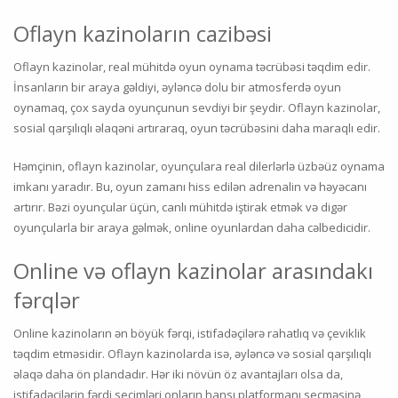
Oflayn kazinoların cazibəsi
Oflayn kazinolar, real mühitdə oyun oynama təcrübəsi təqdim edir.
İnsanların bir araya gəldiyi, əyləncə dolu bir atmosferdə oyun
oynamaq, çox sayda oyunçunun sevdiyi bir şeydir. Oflayn kazinolar,
sosial qarşılıqlı əlaqəni artıraraq, oyun təcrübəsini daha maraqlı edir.
Həmçinin, oflayn kazinolar, oyunçulara real dilerlərlə üzbəüz oynama
imkanı yaradır. Bu, oyun zamanı hiss edilən adrenalin və həyəcanı
artırır. Bəzi oyunçular üçün, canlı mühitdə iştirak etmək və digər
oyunçularla bir araya gəlmək, online oyunlardan daha cəlbedicidir.
Online və oflayn kazinolar arasındakı
fərqlər
Online kazinoların ən böyük fərqi, istifadəçilərə rahatlıq və çeviklik
təqdim etməsidir. Oflayn kazinolarda isə, əyləncə və sosial qarşılıqlı
əlaqə daha ön plandadır. Hər iki növün öz avantajları olsa da,
istifadəçilərin fərdi seçimləri onların hansı platformanı seçməsinə