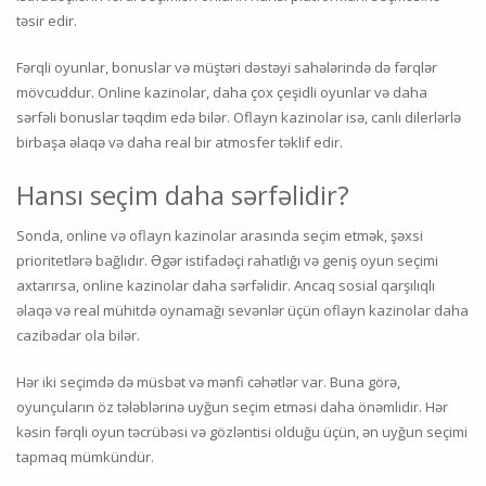
təsir edir.
Fərqli oyunlar, bonuslar və müştəri dəstəyi sahələrində də fərqlər
mövcuddur. Online kazinolar, daha çox çeşidli oyunlar və daha
sərfəli bonuslar təqdim edə bilər. Oflayn kazinolar isə, canlı dilerlərlə
birbaşa əlaqə və daha real bir atmosfer təklif edir.
Hansı seçim daha sərfəlidir?
Sonda, online və oflayn kazinolar arasında seçim etmək, şəxsi
prioritetlərə bağlıdır. Əgər istifadəçi rahatlığı və geniş oyun seçimi
axtarırsa, online kazinolar daha sərfəlidir. Ancaq sosial qarşılıqlı
əlaqə və real mühitdə oynamağı sevənlər üçün oflayn kazinolar daha
cazibədar ola bilər.
Hər iki seçimdə də müsbət və mənfi cəhətlər var. Buna görə,
oyunçuların öz tələblərinə uyğun seçim etməsi daha önəmlidir. Hər
kəsin fərqli oyun təcrübəsi və gözləntisi olduğu üçün, ən uyğun seçimi
tapmaq mümkündür.