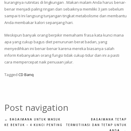
kurangnya rutinitas di lingkungan . Makan malam Anda harus benar-
benar menjadi paling ringan dan sebaiknya memiliki 3 jam sebelum
sampai ti Ini langsung tunjangan tingkat metabolisme dan membantu
Anda membakar kalori sepanjang hari.
Meskipun banyak orang berpikir memahami frasa kata kunci mana
apa yang cukup bagus diet penurunan berat badan, yang
menyedihkan ini benar-benar karena mereka biasanya salah
inform Kebanyakan orang fungsi tidak cukup tidur dan ini a pasti
cara mempercepat naik penuaan jalur.
Tagged
CD Banq
Post navigation
←
BAGAIMANA UNTUK MASUK
BAGAIMANA TETAP
KE BENTUK – 4 KUNCI PENTING
TERMOTIVASI DAN TETAP UNTUK
ANDA
→