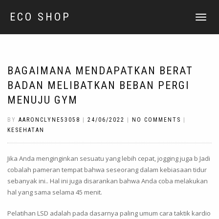
ECO SHOP
TOGGLE
NAVIGATI
BAGAIMANA MENDAPATKAN BERAT
BADAN MELIBATKAN BEBAN PERGI
MENUJU GYM
BY
AARONCLYNE53058
|
24/06/2022
|
NO COMMENTS
|
KESEHATAN
Jika Anda menginginkan sesuatu yang lebih cepat, jogging juga b Jadi
cobalah pameran tempat bahwa seseorang dalam kebiasaan tidur
sebanyak ini.. Hal ini juga disarankan bahwa Anda coba melakukan
hal yang sama selama 45 menit.
Pelatihan LSD adalah pada dasarnya paling umum cara taktik kardio